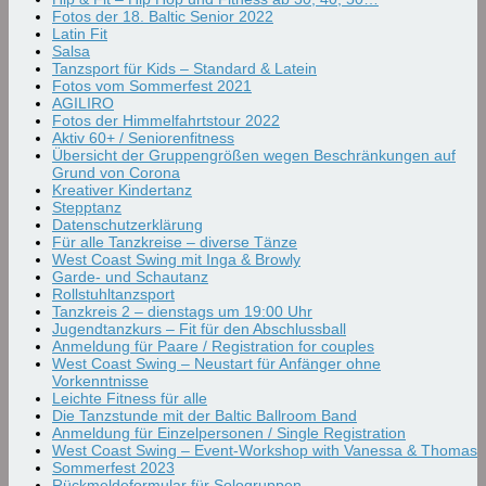
Fotos der 18. Baltic Senior 2022
Latin Fit
Salsa
Tanzsport für Kids – Standard & Latein
Fotos vom Sommerfest 2021
AGILIRO
Fotos der Himmelfahrtstour 2022
Aktiv 60+ / Seniorenfitness
Übersicht der Gruppengrößen wegen Beschränkungen auf
Grund von Corona
Kreativer Kindertanz
Stepptanz
Datenschutzerklärung
Für alle Tanzkreise – diverse Tänze
West Coast Swing mit Inga & Browly
Garde- und Schautanz
Rollstuhltanzsport
Tanzkreis 2 – dienstags um 19:00 Uhr
Jugendtanzkurs – Fit für den Abschlussball
Anmeldung für Paare / Registration for couples
West Coast Swing – Neustart für Anfänger ohne
Vorkenntnisse
Leichte Fitness für alle
Die Tanzstunde mit der Baltic Ballroom Band
Anmeldung für Einzelpersonen / Single Registration
West Coast Swing – Event-Workshop with Vanessa & Thomas
Sommerfest 2023
Rückmeldeformular für Sologruppen