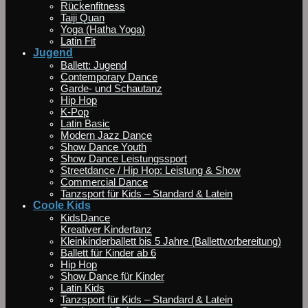
Rückenfitness
Taiji Quan
Yoga (Hatha Yoga)
Latin Fit
Jugend
Ballett: Jugend
Contemporary Dance
Garde- und Schautanz
Hip Hop
K-Pop
Latin Basic
Modern Jazz Dance
Show Dance Youth
Show Dance Leistungssport
Streetdance / Hip Hop: Leistung & Show
Commercial Dance
Tanzsport für Kids – Standard & Latein
Coole Kids
KidsDance
Kreativer Kindertanz
Kleinkinderballett bis 5 Jahre (Ballettvorbereitung)
Ballett für Kinder ab 6
Hip Hop
Show Dance für Kinder
Latin Kids
Tanzsport für Kids – Standard & Latein