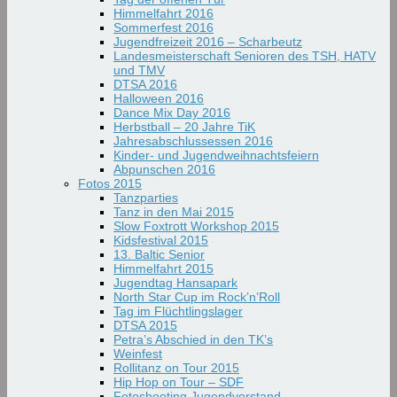
Himmelfahrt 2016
Sommerfest 2016
Jugendfreizeit 2016 – Scharbeutz
Landesmeisterschaft Senioren des TSH, HATV
und TMV
DTSA 2016
Halloween 2016
Dance Mix Day 2016
Herbstball – 20 Jahre TiK
Jahresabschlussessen 2016
Kinder- und Jugendweihnachtsfeiern
Abpunschen 2016
Fotos 2015
Tanzparties
Tanz in den Mai 2015
Slow Foxtrott Workshop 2015
Kidsfestival 2015
13. Baltic Senior
Himmelfahrt 2015
Jugendtag Hansapark
North Star Cup im Rock’n’Roll
Tag im Flüchtlingslager
DTSA 2015
Petra’s Abschied in den TK’s
Weinfest
Rollitanz on Tour 2015
Hip Hop on Tour – SDF
Fotoshooting Jugendvorstand