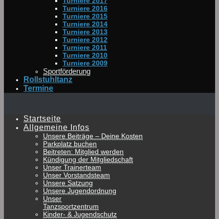
Turniere 2017
Turniere 2016
Turniere 2015
Turniere 2014
Turniere 2013
Turniere 2012
Turniere 2011
Turniere 2010
Turniere 2009
Sportförderung
Rollstuhltanz
Termine
Startseite
Allgemeine Infos
Unsere Beiträge – Deine Kosten
Parkplatz buchen
Beitreten: Mitglied werden
Kündigung der Mitgliedschaft
Unser Trainerteam
Unser Vorstandsteam
Unsere Satzung
Unsere Jugendordnung
Unser
Tanzsportzentrum
Kinder- & Jugendschutz