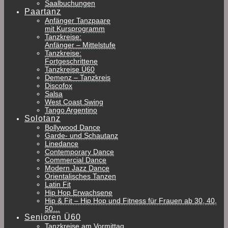
Saalbuchungen
Paartanz
Anfänger Tanzpaare
mit Kursprogramm
Tanzkreise:
Anfänger – Mittelstufe
Tanzkreise:
Fortgeschrittene
Tanzkreise Ü60
Demenz – Tanzkreis
Discofox
Salsa
West Coast Swing
Tango Argentino
Solotanz
Bollywood Dance
Garde- und Schautanz
Linedance
Contemporary Dance
Commercial Dance
Modern Jazz Dance
Orientalisches Tanzen
Latin Fit
Hip Hop Erwachsene
Hip & Fit – Hip Hop und Fitness für Frauen ab 30, 40,
50…
Senioren Ü60
Tanzkreise am Vormittag