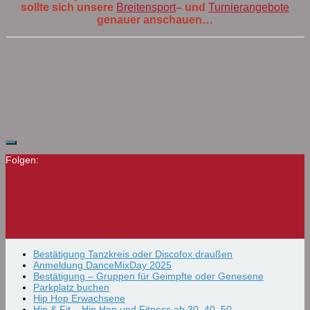
sollte sich unsere
Breitensport
– und
Turnierangebote
genauer anschauen…
Folgen:
Bestätigung Tanzkreis oder Discofox draußen
Anmeldung DanceMixDay 2025
Bestätigung – Gruppen für Geimpfte oder Genesene
Parkplatz buchen
Hip Hop Erwachsene
Hip & Fit – Hip Hop und Fitness ab 30, 40, 50…