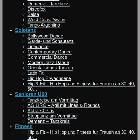
Demenz – Tanzkreis
Discofox
Salsa
West Coast Swing
Tango Argentino
Solotanz
Bollywood Dance
Garde- und Schautanz
Linedance
Contemporary Dance
Commercial Dance
Modern Jazz Dance
Orientalisches Tanzen
Latin Fit
Hip Hop Erwachsene
Hip & Fit – Hip Hop und Fitness für Frauen ab 30, 40,
50…
Senioren Ü60
Tanzkreise am Vormittag
AGILIRO – Agil mit Lines & Rounds
Aktiv 70 Plus
Stepptanz am Vormittag
Demenz – Tanzkreis
Fitness
Hip & Fit – Hip Hop und Fitness für Frauen ab 30, 40,
50…