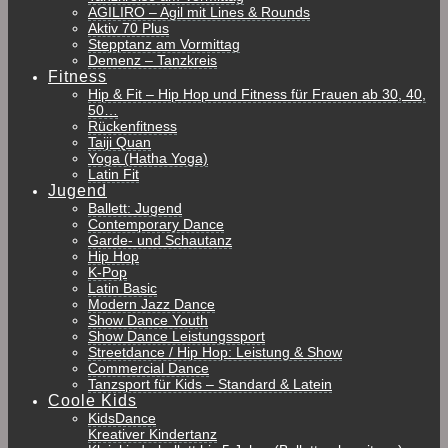
AGILIRO – Agil mit Lines & Rounds
Aktiv 70 Plus
Stepptanz am Vormittag
Demenz – Tanzkreis
Fitness
Hip & Fit – Hip Hop und Fitness für Frauen ab 30, 40,
50…
Rückenfitness
Taiji Quan
Yoga (Hatha Yoga)
Latin Fit
Jugend
Ballett: Jugend
Contemporary Dance
Garde- und Schautanz
Hip Hop
K-Pop
Latin Basic
Modern Jazz Dance
Show Dance Youth
Show Dance Leistungssport
Streetdance / Hip Hop: Leistung & Show
Commercial Dance
Tanzsport für Kids – Standard & Latein
Coole Kids
KidsDance
Kreativer Kindertanz