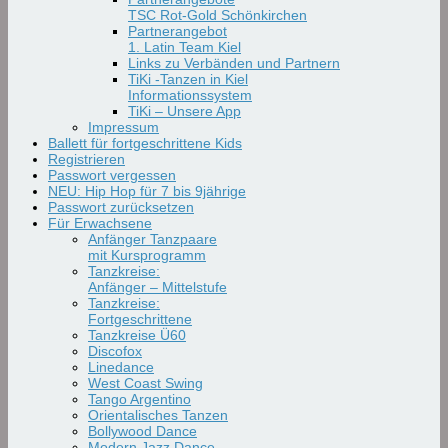
TSC Rot-Gold Schönkirchen
Partnerangebot
1. Latin Team Kiel
Links zu Verbänden und Partnern
TiKi -Tanzen in Kiel
Informationssystem
TiKi – Unsere App
Impressum
Ballett für fortgeschrittene Kids
Registrieren
Passwort vergessen
NEU: Hip Hop für 7 bis 9jährige
Passwort zurücksetzen
Für Erwachsene
Anfänger Tanzpaare
mit Kursprogramm
Tanzkreise:
Anfänger – Mittelstufe
Tanzkreise:
Fortgeschrittene
Tanzkreise Ü60
Discofox
Linedance
West Coast Swing
Tango Argentino
Orientalisches Tanzen
Bollywood Dance
Modern Jazz Dance