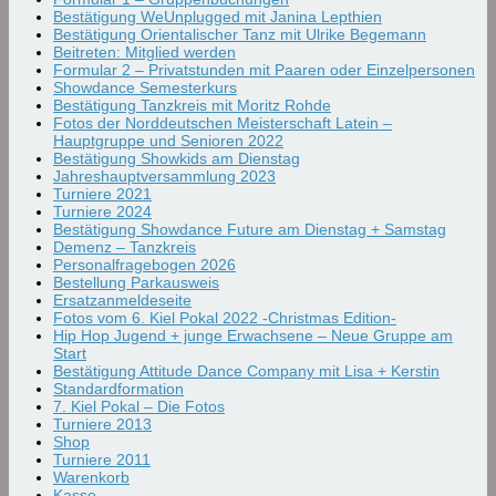
Bestätigung WeUnplugged mit Janina Lepthien
Bestätigung Orientalischer Tanz mit Ulrike Begemann
Beitreten: Mitglied werden
Formular 2 – Privatstunden mit Paaren oder Einzelpersonen
Showdance Semesterkurs
Bestätigung Tanzkreis mit Moritz Rohde
Fotos der Norddeutschen Meisterschaft Latein –
Hauptgruppe und Senioren 2022
Bestätigung Showkids am Dienstag
Jahreshauptversammlung 2023
Turniere 2021
Turniere 2024
Bestätigung Showdance Future am Dienstag + Samstag
Demenz – Tanzkreis
Personalfragebogen 2026
Bestellung Parkausweis
Ersatzanmeldeseite
Fotos vom 6. Kiel Pokal 2022 -Christmas Edition-
Hip Hop Jugend + junge Erwachsene – Neue Gruppe am
Start
Bestätigung Attitude Dance Company mit Lisa + Kerstin
Standardformation
7. Kiel Pokal – Die Fotos
Turniere 2013
Shop
Turniere 2011
Warenkorb
Kasse