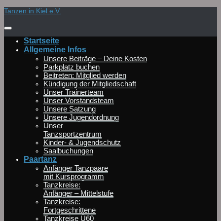
Zum
Tanzen in Kiel e.V.
Inhalt
springen
Startseite
Allgemeine Infos
Unsere Beiträge – Deine Kosten
Parkplatz buchen
Beitreten: Mitglied werden
Kündigung der Mitgliedschaft
Unser Trainerteam
Unser Vorstandsteam
Unsere Satzung
Unsere Jugendordnung
Unser
Tanzsportzentrum
Kinder- & Jugendschutz
Saalbuchungen
Paartanz
Anfänger Tanzpaare
mit Kursprogramm
Tanzkreise:
Anfänger – Mittelstufe
Tanzkreise:
Fortgeschrittene
Tanzkreise Ü60