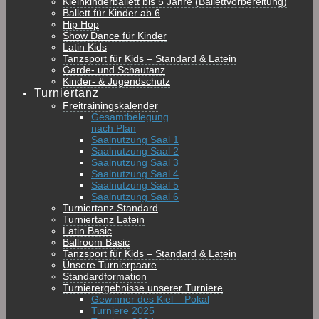
Kleinkinderballett bis 5 Jahre (Ballettvorbereitung)
Ballett für Kinder ab 6
Hip Hop
Show Dance für Kinder
Latin Kids
Tanzsport für Kids – Standard & Latein
Garde- und Schautanz
Kinder- & Jugendschutz
Turniertanz
Freitrainingskalender
Gesamtbelegung
nach Plan
Saalnutzung Saal 1
Saalnutzung Saal 2
Saalnutzung Saal 3
Saalnutzung Saal 4
Saalnutzung Saal 5
Saalnutzung Saal 6
Turniertanz Standard
Turniertanz Latein
Latin Basic
Ballroom Basic
Tanzsport für Kids – Standard & Latein
Unsere Turnierpaare
Standardformation
Turnierergebnisse unserer Turniere
Gewinner des Kiel – Pokal
Turniere 2025