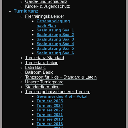
Garde- und Schautanz
Kinder- & Jugendschutz
Turniertanz
Freitrainingskalender
Gesamtbelegung
nach Plan
Saalnutzung Saal 1
Saalnutzung Saal 2
Saalnutzung Saal 3
Saalnutzung Saal 4
Saalnutzung Saal 5
Saalnutzung Saal 6
Turniertanz Standard
Turniertanz Latein
Latin Basic
Ballroom Basic
Tanzsport für Kids – Standard & Latein
Unsere Turnierpaare
Standardformation
Turnierergebnisse unserer Turniere
Gewinner des Kiel – Pokal
Turniere 2025
Turniere 2024
Turniere 2022
Turniere 2021
Turniere 2019
Turniere 2018